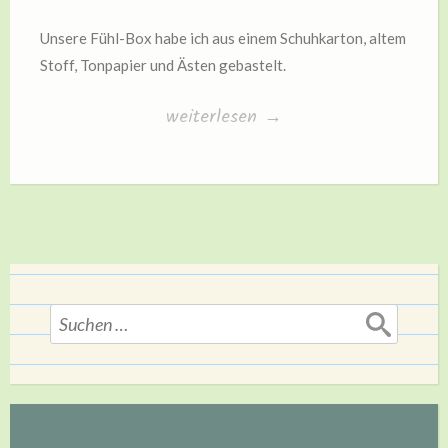
Unsere Fühl-Box habe ich aus einem Schuhkarton, altem
Stoff, Tonpapier und Ästen gebastelt.
„Fühl-
weiterlesen
→
Box“
Suchen
nach: