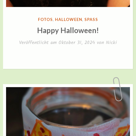
VERÖFFENTLICHT
FOTOS
,
HALLOWEEN
,
SPASS
IN
Happy Halloween!
Veröffentlicht am
Oktober 31, 2024
von
Nicki