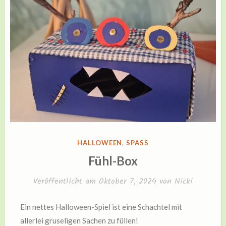
VERÖFFENTLICHT
HALLOWEEN
,
SPASS
IN
Fühl-Box
Veröffentlicht am
Oktober 7, 2024
von
Nicki
Ein nettes Halloween-Spiel ist eine Schachtel mit
allerlei gruseligen Sachen zu füllen!