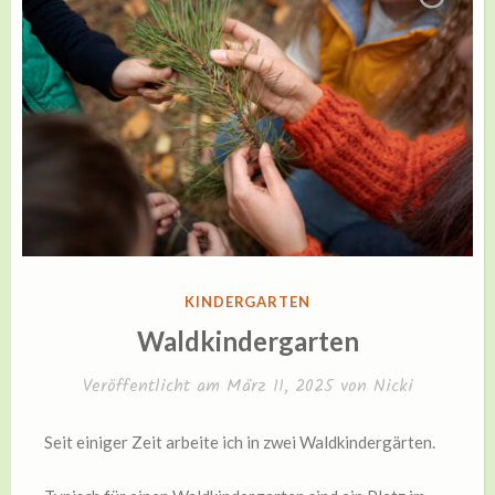
VERÖFFENTLICHT
KINDERGARTEN
IN
Waldkindergarten
Veröffentlicht am
März 11, 2025
von
Nicki
Seit einiger Zeit arbeite ich in zwei Waldkindergärten.