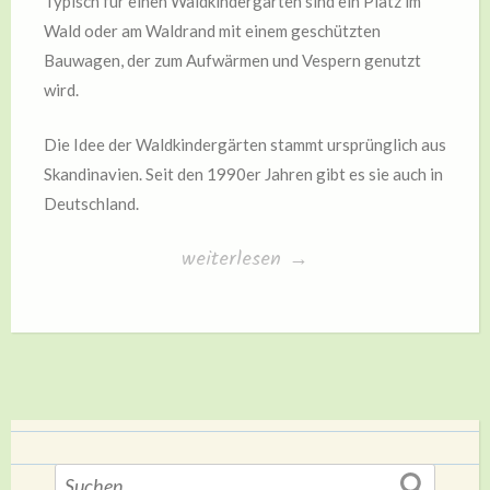
Typisch für einen Waldkindergarten sind ein Platz im
Wald oder am Waldrand mit einem geschützten
Bauwagen, der zum Aufwärmen und Vespern genutzt
wird.
Die Idee der Waldkindergärten stammt ursprünglich aus
Skandinavien. Seit den 1990er Jahren gibt es sie auch in
Deutschland.
„Waldkindergarten“
weiterlesen
→
Suchen