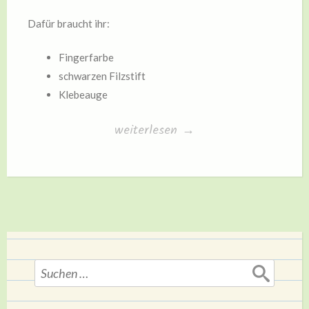
Dafür braucht ihr:
Fingerfarbe
schwarzen Filzstift
Klebeauge
„Piraten-
weiterlesen
→
Handabdruck“
Suchen
nach: