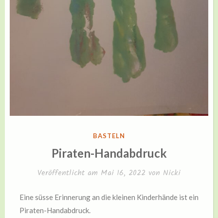
VERÖFFENTLICHT
BASTELN
IN
Piraten-Handabdruck
Veröffentlicht am
Mai 16, 2022
von
Nicki
Eine süsse Erinnerung an die kleinen Kinderhände ist ein
Piraten-Handabdruck.