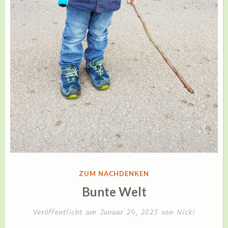
VERÖFFENTLICHT
ZUM NACHDENKEN
IN
Bunte Welt
Veröffentlicht am
Januar 24, 2025
von
Nicki