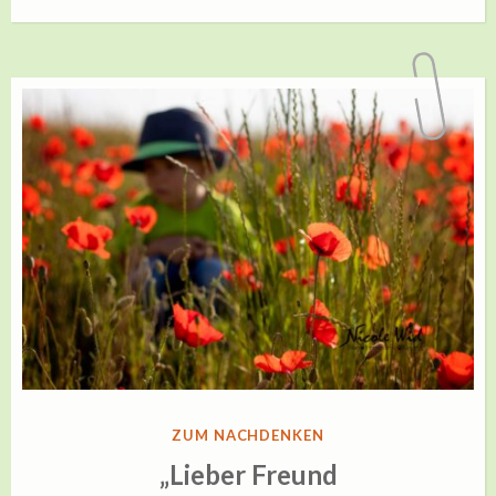
VERÖFFENTLICHT
ZUM NACHDENKEN
IN
„Lieber Freund