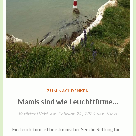
VERÖFFENTLICHT
ZUM NACHDENKEN
IN
Mamis sind wie Leuchttürme…
Veröffentlicht am
Februar 20, 2025
von
Nicki
Ein Leuchtturm ist bei stürmischer See die Rettung für