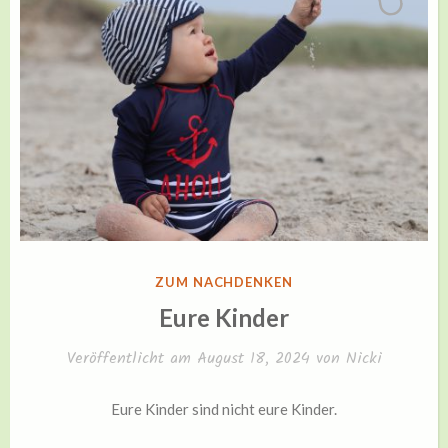
VERÖFFENTLICHT
ZUM NACHDENKEN
IN
Eure Kinder
Veröffentlicht am
August 18, 2024
von
Nicki
Eure Kinder sind nicht eure Kinder.