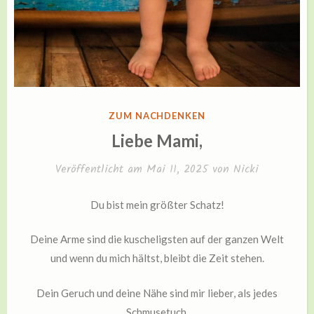
VERÖFFENTLICHT
ZUM NACHDENKEN
IN
Liebe Mami,
Veröffentlicht am
Mai 11, 2025
von
Nicki
Du bist mein größter Schatz!
Deine Arme sind die kuscheligsten auf der ganzen Welt
und wenn du mich hältst, bleibt die Zeit stehen.
Dein Geruch und deine Nähe sind mir lieber, als jedes
Schmusetuch.