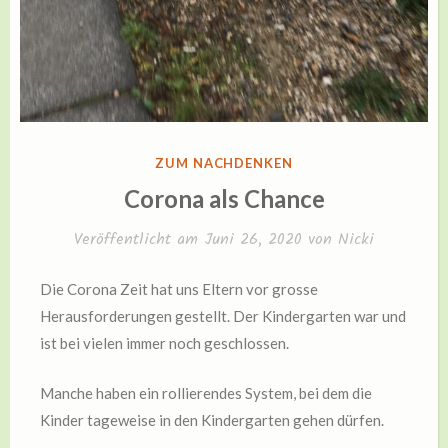
VERÖFFENTLICHT
ZUM NACHDENKEN
IN
Corona als Chance
Veröffentlicht am
Juni 26, 2020
von
Nicki
Die Corona Zeit hat uns Eltern vor grosse
Herausforderungen gestellt. Der Kindergarten war und
ist bei vielen immer noch geschlossen.
Manche haben ein rollierendes System, bei dem die
Kinder tageweise in den Kindergarten gehen dürfen.