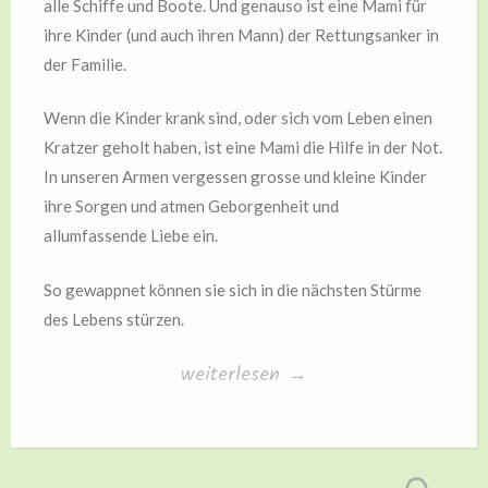
alle Schiffe und Boote. Und genauso ist eine Mami für
ihre Kinder (und auch ihren Mann) der Rettungsanker in
der Familie.
Wenn die Kinder krank sind, oder sich vom Leben einen
Kratzer geholt haben, ist eine Mami die Hilfe in der Not.
In unseren Armen vergessen grosse und kleine Kinder
ihre Sorgen und atmen Geborgenheit und
allumfassende Liebe ein.
So gewappnet können sie sich in die nächsten Stürme
des Lebens stürzen.
„Mamis
weiterlesen
→
sind
wie
Leuchttürme…“