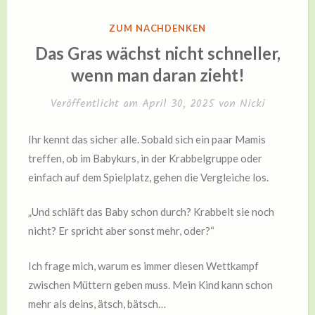
VERÖFFENTLICHT
ZUM NACHDENKEN
IN
Das Gras wächst nicht schneller,
wenn man daran zieht!
Veröffentlicht am
April 30, 2025
von
Nicki
Ihr kennt das sicher alle. Sobald sich ein paar Mamis
treffen, ob im Babykurs, in der Krabbelgruppe oder
einfach auf dem Spielplatz, gehen die Vergleiche los.
„Und schläft das Baby schon durch? Krabbelt sie noch
nicht? Er spricht aber sonst mehr, oder?“
Ich frage mich, warum es immer diesen Wettkampf
zwischen Müttern geben muss. Mein Kind kann schon
mehr als deins, ätsch, bätsch…