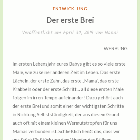
VERÖFFENTLICHT
ENTWICKLUNG
IN
Der erste Brei
Veröffentlicht am
April 30, 2019
von
Nanni
WERBUNG
Im ersten Lebensjahr eures Babys gibt es so viele erste
Male, wie zu keiner anderen Zeit im Leben. Das erste
Lächeln, der erste Zahn, das erste „Mama“, das erste
Krabbeln oder der erste Schritt… all diese ersten Male
folgen im irren Tempo aufeinander! Dazu gehört auch
der erste Brei und somit einer der wichtigsten Schritte
in Richtung Selbstständigkeit, der aus diesem Grund
auch oft mit einem kleinen Wermutstropfen für uns
Mamas verbunden ist. Schließlich heißt das, dass wir
uns Stück für Stück von dem Wunder des Stillens