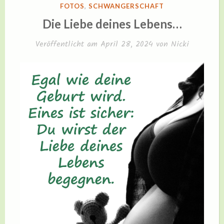
VERÖFFENTLICHT
FOTOS
,
SCHWANGERSCHAFT
IN
Die Liebe deines Lebens…
Veröffentlicht am
April 28, 2024
von
Nicki