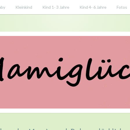
aby
Kleinkind
Kind 1- 3 Jahre
Kind 4- 6 Jahre
Fotos