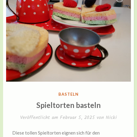
VERÖFFENTLICHT
BASTELN
IN
Spieltorten basteln
Veröffentlicht am
Februar 5, 2025
von
Nicki
Diese tollen Spieltorten eignen sich für den