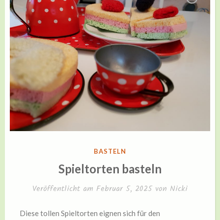
VERÖFFENTLICHT
BASTELN
IN
Spieltorten basteln
Veröffentlicht am
Februar 5, 2025
von
Nicki
Diese tollen Spieltorten eignen sich für den