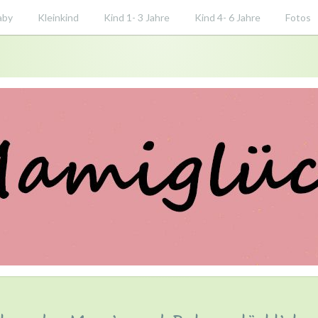
aby
Kleinkind
Kind 1- 3 Jahre
Kind 4- 6 Jahre
Fotos