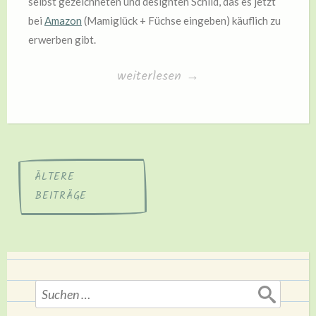
selbst gezeichneten und designten Schild, das es jetzt
bei
Amazon
(Mamiglück + Füchse eingeben) käuflich zu
erwerben gibt.
„Mamiglück“
weiterlesen
→
Beitragsnavigation
ÄLTERE
BEITRÄGE
Suchen
nach: