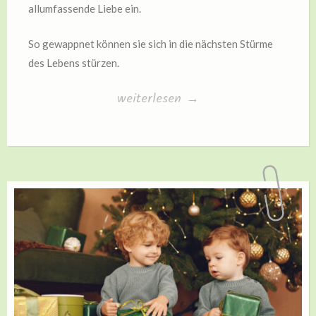
allumfassende Liebe ein.
So gewappnet können sie sich in die nächsten Stürme
des Lebens stürzen.
„Mamis
weiterlesen
→
sind
wie
Leuchttürme…“