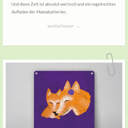
Und diese Zeit ist absolut wertvoll und ein regelrechtes
Aufladen der Mamabatterien.
„Produkttest
weiterlesen
→
Swiss
FX
CBD
Cooling
Gel“