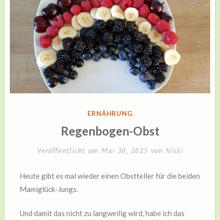
VERÖFFENTLICHT
ERNÄHRUNG
IN
Regenbogen-Obst
Veröffentlicht am
Mai 30, 2025
von
Nicki
Heute gibt es mal wieder einen Obstteller für die beiden
Mamiglück-Jungs.
Und damit das nicht zu langweilig wird, habe ich das