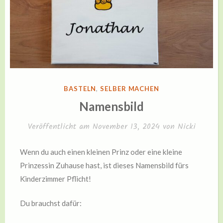
VERÖFFENTLICHT
BASTELN
,
SELBER MACHEN
IN
Namensbild
Veröffentlicht am
November 13, 2024
von
Nicki
Wenn du auch einen kleinen Prinz oder eine kleine
Prinzessin Zuhause hast, ist dieses Namensbild fürs
Kinderzimmer Pflicht!
Du brauchst dafür: