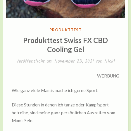
VERÖFFENTLICHT
PRODUKTTEST
IN
Produkttest Swiss FX CBD
Cooling Gel
Veröffentlicht am
November 23, 2021
von
Nicki
WERBUNG
Wie ganz viele Mamis mache ich gerne Sport.
Diese Stunden in denen ich tanze oder Kampfsport
betreibe, sind meine ganz persönlichen Auszeiten vom
Mami-Sein.