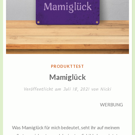
VERÖFFENTLICHT
PRODUKTTEST
IN
Mamiglück
Veröffentlicht am
Juli 18, 2021
von
Nicki
WERBUNG
Was Mamiglück für mich bedeutet, seht ihr auf meinem