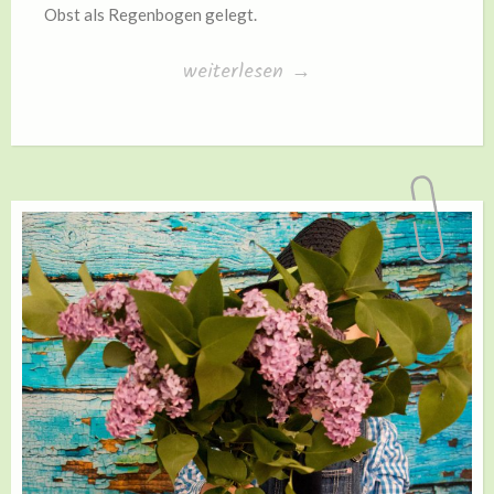
Obst als Regenbogen gelegt.
„Regenbogen-
weiterlesen
→
Obst“