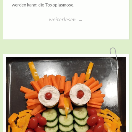
werden kann: die Toxoplasmose.
„Toxoplasmose“
weiterlesen
→