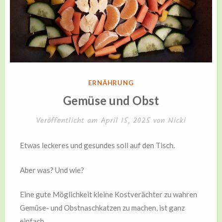
VERÖFFENTLICHT
ERNÄHRUNG
IN
Gemüse und Obst
Veröffentlicht am
April 15, 2025
von
Nicki
Etwas leckeres und gesundes soll auf den Tisch.
Aber was? Und wie?
Eine gute Möglichkeit kleine Kostverächter zu wahren
Gemüse- und Obstnaschkatzen zu machen, ist ganz
einfach.