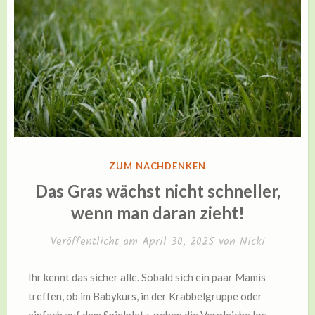
VERÖFFENTLICHT
ZUM NACHDENKEN
IN
Das Gras wächst nicht schneller,
wenn man daran zieht!
Veröffentlicht am
April 30, 2025
von
Nicki
Ihr kennt das sicher alle. Sobald sich ein paar Mamis
treffen, ob im Babykurs, in der Krabbelgruppe oder
einfach auf dem Spielplatz, gehen die Vergleiche los.