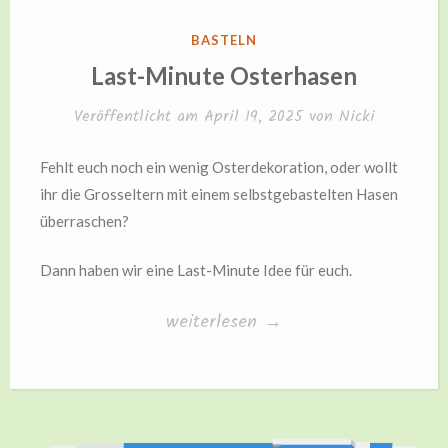
VERÖFFENTLICHT
BASTELN
IN
Last-Minute Osterhasen
Veröffentlicht am
April 19, 2025
von
Nicki
Fehlt euch noch ein wenig Osterdekoration, oder wollt
ihr die Grosseltern mit einem selbstgebastelten Hasen
überraschen?
Dann haben wir eine Last-Minute Idee für euch.
„Last-
weiterlesen
→
Minute
Osterhasen“