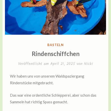
daran
zieht!“
VERÖFFENTLICHT
BASTELN
IN
Rindenschiffchen
Veröffentlicht am
April 21, 2025
von
Nicki
Wir haben uns von unserem Waldspaziergang
Rindenstücke mitgebracht.
Das war eine ordentliche Schlepperei, aber schon das
Sammeln hat richtig Spass gemacht.