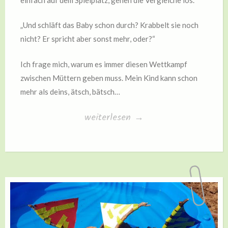
„Und schläft das Baby schon durch? Krabbelt sie noch
nicht? Er spricht aber sonst mehr, oder?“
Ich frage mich, warum es immer diesen Wettkampf
zwischen Müttern geben muss. Mein Kind kann schon
mehr als deins, ätsch, bätsch…
„Das
weiterlesen
→
Gras
wächst
nicht
schneller,
wenn
man