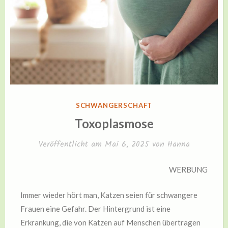
VERÖFFENTLICHT
SCHWANGERSCHAFT
IN
Toxoplasmose
Veröffentlicht am
Mai 6, 2025
von
Hanna
WERBUNG
Immer wieder hört man, Katzen seien für schwangere
Frauen eine Gefahr. Der Hintergrund ist eine
Erkrankung, die von Katzen auf Menschen übertragen