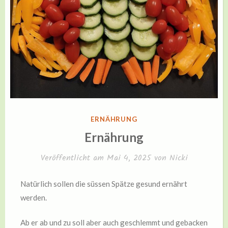
VERÖFFENTLICHT
ERNÄHRUNG
IN
Ernährung
Veröffentlicht am
Mai 4, 2025
von
Nicki
Natürlich sollen die süssen Spätze gesund ernährt
werden.
Ab er ab und zu soll aber auch geschlemmt und gebacken