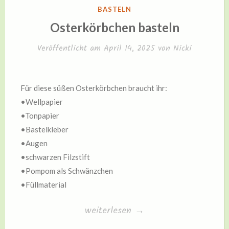
VERÖFFENTLICHT
BASTELN
IN
Osterkörbchen basteln
Veröffentlicht am
April 14, 2025
von
Nicki
Für diese süßen Osterkörbchen braucht ihr:
•Wellpapier
•Tonpapier
•Bastelkleber
•Augen
•schwarzen Filzstift
•Pompom als Schwänzchen
•Füllmaterial
„Osterkörbchen
weiterlesen
→
basteln“